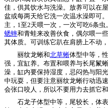
佳，供其饮水与洗澡。放养可以在
盆或每两天给它洗一次温水澡即可
主，1至2天喂一次，一次可吃6条
蟋蟀
和青蛙来改善伙食，偶尔喂一
其体质。可训练它趴在肩膀上不动
丽纹龙蜥和
北草蜥
体型中等，
强，宜缸养。布置和喂养与长尾鬣
澡，缸内要保持湿度，忌闷热与阳
中玩耍，但要注意丽纹龙蜥行动迅
会张口咬人，所以不要用力去抓它
石龙子体型中等，尾较长，体表