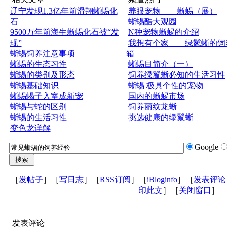
辽宁发现1.3亿年前滑翔蜥蜴化
养眼宠物——蜥蜴（展）
石
蜥蜴酷大观园
9500万年前海生蜥蜴化石被“发
N种宠物蜥蜴的介绍
现”
我想有个家——绿鬣蜥的饲
蜥蜴饲养注意事项
箱
蜥蜴的生态习性
蜥蜴目简介（一）
蜥蜴的类别及形态
饲养绿鬣蜥必知的生活习性
蜥蜴基础知识
蜥蜴 极具个性的宠物
蜥蜴蝎子入室成新宠
国内的蜥蜴市场
蜥蜴与蛇的区别
饲养丽纹龙蜥
蜥蜴的生活习性
挑选健康的绿鬣蜥
变色龙详解
Google
［
发帖子
］［
写日志
］［
RSS订阅
］［
iBloginfo
］［
发表评论
印此文
］［
关闭窗口
］
发表评论