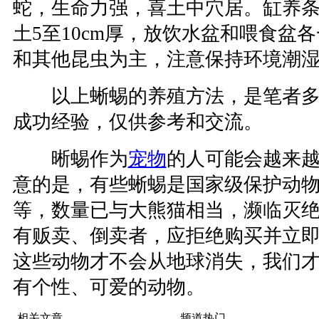
蛇，生命力强，喜土中穴居。缸养
土5至10cm厚，放饮水盆和喂食盆
和其他昆虫为主，注意保持环境潮
以上蜥蜴的养殖方法，是笔者多
成功经验，仅供参考和交流。
晰蜴作为
宠物
的人可能会越来
意的是，有些蜥蜴是国家级保护动
等，数量已与大熊猫相当，濒临灭
有贩卖、倒卖者，应拒绝购买并立
这些动物才不会从地球消失，我们
有个性、可爱的动物。
相关文章
频道热门