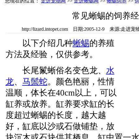
您现在的位置：
走进宠物网
>>
走进蜥蜴网
>>
蜥蜴饲养
>>
常见蜥蜴的饲养经
http://lizard.intopet.com 日期:2005-12-9 
以下介绍几种
蜥蜴
的养殖
方法及经验，仅供参考。
长尾鬣蜥俗名变色龙、
水
龙
、
马鬃蛇
。颜色艳丽，性情
温顺，体长在40cm以上，可以
缸养或放养。缸养要求缸的长
度超过蜥蜴的长度，越大越
好，缸底以沙或石做铺垫，放
块沉木或石块供其栖息，缸中置一