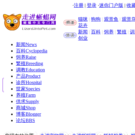
·
注册
|
登录
·
迷你门户版
|
收藏
猫咪
|
狗狗
|
观赏鱼
|
观赏
花卉
新闻
|
百科
|
饲养
|
繁殖
|
训
创业
新闻
News
百科
Cyclopedia
饲养
Raise
繁殖
Breeding
调教
Education
产品
Product
诊所
Hospital
世家
Species
养殖
Farm
供求
Supply
商城
Shop
博客
Blogger
论坛
BBS