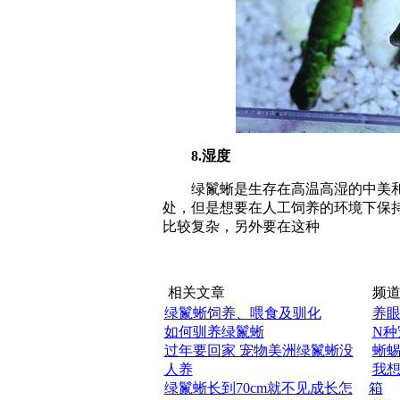
8.湿度
绿鬣蜥是生存在高温高湿的中美和
处，但是想要在人工饲养的环境下保
比较复杂，另外要在这种
相关文章
频道
绿鬣蜥饲养、喂食及驯化
养
如何驯养绿鬣蜥
N种
过年要回家 宠物美洲绿鬣蜥没
蜥
人养
我
绿鬣蜥长到70cm就不见成长怎
箱