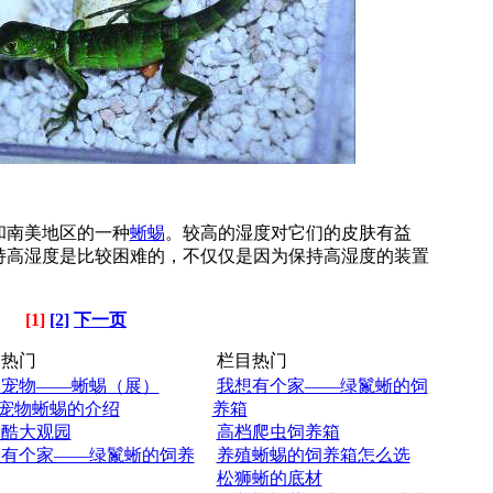
南美地区的一种
蜥蜴
。较高的湿度对它们的皮肤有益
持高湿度是比较困难的，不仅仅是因为保持高湿度的装置
[1]
[2]
下一页
热门
栏目热门
眼宠物——蜥蜴（展）
我想有个家——绿鬣蜥的饲
宠物蜥蜴的介绍
养箱
蜴酷大观园
高档爬虫饲养箱
想有个家——绿鬣蜥的饲养
养殖蜥蜴的饲养箱怎么选
松狮蜥的底材