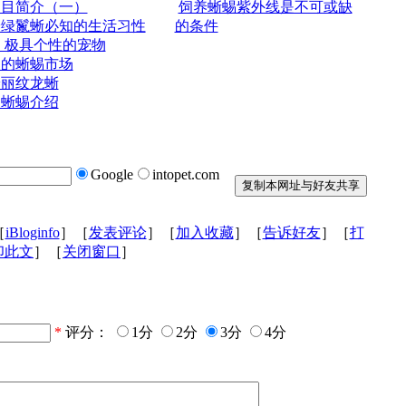
蜴目简介（一）
饲养蜥蜴紫外线是不可或缺
养绿鬣蜥必知的生活习性
的条件
 极具个性的宠物
内的蜥蜴市场
养丽纹龙蜥
物蜥蜴介绍
Google
intopet.com
［
iBloginfo
］［
发表评论
］［
加入收藏
］［
告诉好友
］［
打
印此文
］［
关闭窗口
］
*
评分：
1分
2分
3分
4分