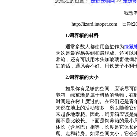
您现在的位置：
走进宠物网
>>
走进
我想
http://lizard.intopet.
1.饲养箱的材料
通常多数人都使用鱼缸作为
绿鬣
为这是最容易买到和最现成。还可以
养箱，还有可以用木头加玻璃窗做饲
缸的话，通风会不好。用铁笼子不利
2.饲养箱的大小
如果你有足够的空间，应该尽可能
养箱。绿鬣蜥是属于树栖的动物，在
时间是在树上度过的。在它们还是青
来说在地上的活动较多，所以随着它
来越多地攀爬。因此，饲养箱应该是
而不是比较长。下面是饲养箱的最小
体长（含尾巴）相等，长度是它体长的1
爬、走和转身。如果空间太小，它会