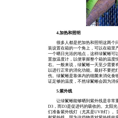
4.加热和照明
很多人都是把加热和照明这两个问
装设置在箱的一个角上，可以在箱里
一个晒日光浴的地点，这样绿鬣蜥可
置放温度计，以便掌握整个箱的温度情
右。一般来说，绿鬣蜥一天至少需要有
以进行正常的消化功能。最好不要把
伤。绿鬣蜥是靠体内的细菌来消化食
证足够的温度，不然绿鬣蜥会因为消
5.紫外线
让绿鬣蜥能够晒到紫外线是非常重
D3，而D3是促进钙的吸收的。太阳
们准备紫外线灯（尤其是UVB灯）
射紫外线，因为这些物质对紫外线的衰