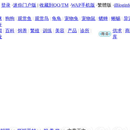
|
登录
·
迷你门户版
|
收藏到QQ/TM
·
WAP手机版
·
繁體版
·
iBloginf
咪
|
狗狗
|
观赏鱼
|
观赏鸟
|
龟龟
|
宠物兔
|
宠物鼠
|
蟋蟀
|
蜥蜴
|
异
卉
闻
|
百科
|
饲养
|
繁殖
|
训练
|
美容
|
产品
|
诊所
|
供求
|
商
业
库