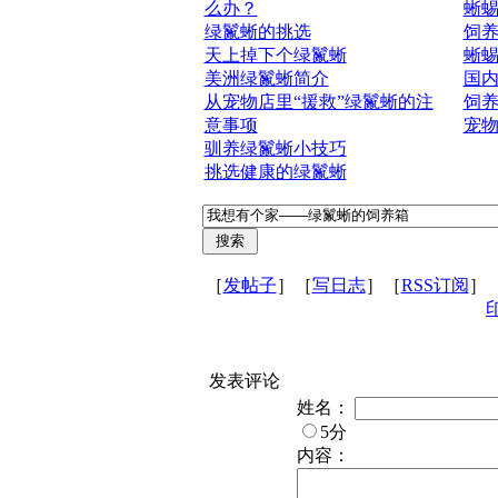
么办？
蜥
绿鬣蜥的挑选
饲
天上掉下个绿鬣蜥
蜥蜴
美洲绿鬣蜥简介
国
从宠物店里“援救”绿鬣蜥的注
饲
意事项
宠
驯养绿鬣蜥小技巧
挑选健康的绿鬣蜥
［
发帖子
］［
写日志
］［
RSS订阅
］
发表评论
姓名：
5分
内容：