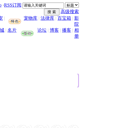
o
·
RSS订阅
高级搜索
宠
|
宠物库
|
法律库
|
百宝箱
|
影
院
城
|
名片
论坛
|
博客
|
播客
|
相
册