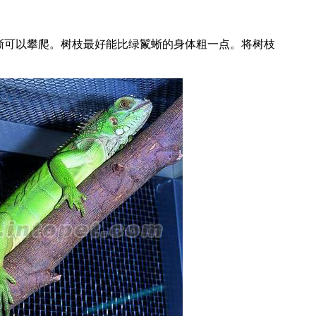
可以攀爬。树枝最好能比绿鬣蜥的身体粗一点。将树枝