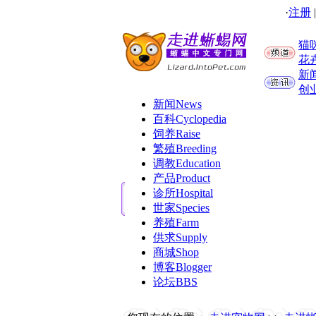
·
注册
猫
花
新
创
新闻
News
百科
Cyclopedia
饲养
Raise
繁殖
Breeding
调教
Education
产品
Product
诊所
Hospital
世家
Species
养殖
Farm
供求
Supply
商城
Shop
博客
Blogger
论坛
BBS