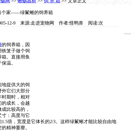
蜥蜴网
>>
蜥蜴器材
>>
饲 养 箱
>> 文章正文
有个家——绿鬣蜥的饲养箱
com 日期:2005-12-9 来源:走进宠物网 作者:怪鸭兽 阅读:
次
蜥
的饲养箱，因
用铁笼子做个饲
养箱。直接用鱼
于保温。
地提供大的饲
野外它们大部分
年时期时，相对
们的成长，会越
做成比较高的，
尺寸：高度与它
.5倍，宽度是它体长的2/3。这样绿鬣蜥才能比较自由地
变的精神萎靡。