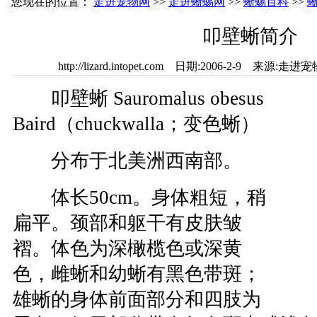
您现在的位置：
走进宠物网
>>
走进蜥蜴网
>>
蜥蜴百科
>>
叩壁蜥简介
http://lizard.intopet.com 日期:2006-2-9 
叩壁蜥 Sauromalus obesus
Baird（chuckwalla；变色蜥）
分布于北美洲西南部。
体长50cm。身体粗短，稍
扁平。颈部和躯干有皮肤皱
褶。体色为深橄榄色或深黄
色，雌蜥和幼蜥有黑色带斑；
雄蜥的身体前面部分和四肢为