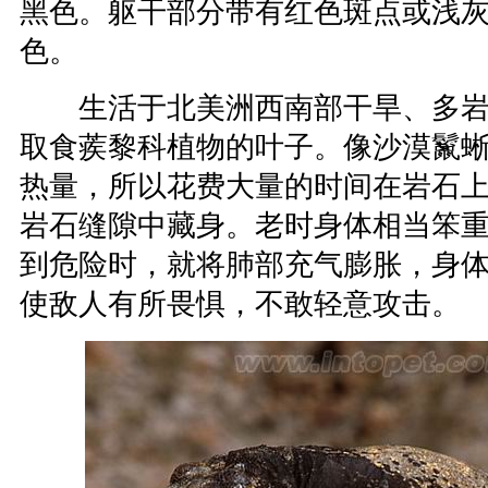
黑色。躯干部分带有红色斑点或浅
色。
生活于北美洲西南部干旱、多岩
取食蒺黎科植物的叶子。像沙漠鬣
热量，所以花费大量的时间在岩石
岩石缝隙中藏身。老时身体相当笨
到危险时，就将肺部充气膨胀，身体体
使敌人有所畏惧，不敢轻意攻击。