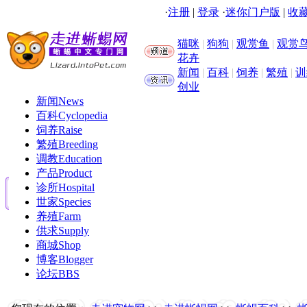
·
注册
|
登录
·
迷你门户版
|
收藏
猫咪
|
狗狗
|
观赏鱼
|
观赏
花卉
新闻
|
百科
|
饲养
|
繁殖
|
训
创业
新闻
News
百科
Cyclopedia
饲养
Raise
繁殖
Breeding
调教
Education
产品
Product
诊所
Hospital
世家
Species
养殖
Farm
供求
Supply
商城
Shop
博客
Blogger
论坛
BBS