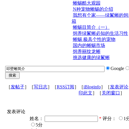
蜥蜴酷大观园
N种宠物蜥蜴的介绍
我想有个家——绿鬣蜥的饲
箱
蜥蜴目简介（一）
饲养绿鬣蜥必知的生活习性
蜥蜴 极具个性的宠物
国内的蜥蜴市场
饲养丽纹龙蜥
挑选健康的绿鬣蜥
Google
［
发帖子
］［
写日志
］［
RSS订阅
］［
iBloginfo
］［
发表评论
印此文
］［
关闭窗口
］
发表评论
姓名：
*
评分：
1
5分