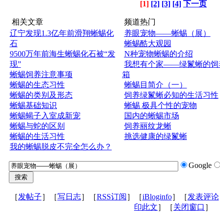
[1]
[2]
[3]
[4]
下一页
相关文章
频道热门
辽宁发现1.3亿年前滑翔蜥蜴化
养眼宠物——蜥蜴（展）
石
蜥蜴酷大观园
9500万年前海生蜥蜴化石被“发
N种宠物蜥蜴的介绍
现”
我想有个家——绿鬣蜥的饲
蜥蜴饲养注意事项
箱
蜥蜴的生态习性
蜥蜴目简介（一）
蜥蜴的类别及形态
饲养绿鬣蜥必知的生活习性
蜥蜴基础知识
蜥蜴 极具个性的宠物
蜥蜴蝎子入室成新宠
国内的蜥蜴市场
蜥蜴与蛇的区别
饲养丽纹龙蜥
蜥蜴的生活习性
挑选健康的绿鬣蜥
我的蜥蜴脱皮不完全怎么办？
Google
［
发帖子
］［
写日志
］［
RSS订阅
］［
iBloginfo
］［
发表评论
印此文
］［
关闭窗口
］