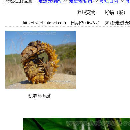
您现在的位置：
走进宠物网
>>
走进蜥蜴网
>>
蜥蜴百科
>>
养眼宠物——蜥蜴（展）
http://lizard.intopet.com 日期:2006-2-21 
犰狳环尾蜥