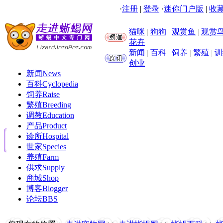
·
注册
|
登录
·
迷你门户版
|
收藏
猫咪
|
狗狗
|
观赏鱼
|
观赏
花卉
新闻
|
百科
|
饲养
|
繁殖
|
训
创业
新闻
News
百科
Cyclopedia
饲养
Raise
繁殖
Breeding
调教
Education
产品
Product
诊所
Hospital
世家
Species
养殖
Farm
供求
Supply
商城
Shop
博客
Blogger
论坛
BBS