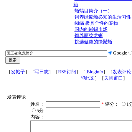
箱
蜥蜴目简介（一）
饲养绿鬣蜥必知的生活习性
蜥蜴 极具个性的宠物
国内的蜥蜴市场
饲养丽纹龙蜥
挑选健康的绿鬣蜥
Google
［
发帖子
］［
写日志
］［
RSS订阅
］［
iBloginfo
］［
发表评论
印此文
］［
关闭窗口
］
发表评论
姓名：
*
评分：
1
5分
内容：