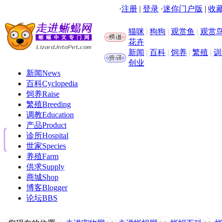
·
注册
|
登录
·
迷你门户版
|
收藏
猫咪
|
狗狗
|
观赏鱼
|
观赏
花卉
新闻
|
百科
|
饲养
|
繁殖
|
训
创业
新闻
News
百科
Cyclopedia
饲养
Raise
繁殖
Breeding
调教
Education
产品
Product
诊所
Hospital
世家
Species
养殖
Farm
供求
Supply
商城
Shop
博客
Blogger
论坛
BBS