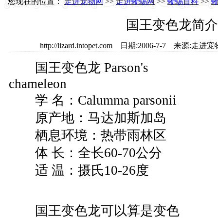
您现在的位置：
走进宠物网
>>
走进蜥蜴网
>>
蜥蜴百科
>>
国王变色龙简介
http://lizard.intopet.com 日期:2006-7-7 
国王变色龙 Parson's
chameleon
学 名：Calumma parsonii
原产地：马达加斯加岛
栖息环境：热带雨林区
体 长：全长60-70公分
适 温：摄氏10-26度
国王变色龙可以算是变色