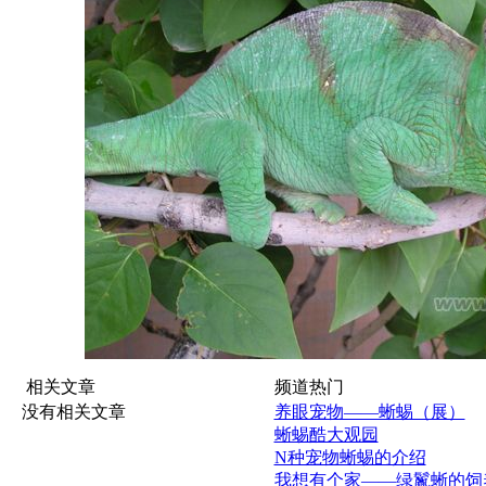
相关文章
频道热门
没有相关文章
养眼宠物——蜥蜴（展）
蜥蜴酷大观园
N种宠物蜥蜴的介绍
我想有个家——绿鬣蜥的饲