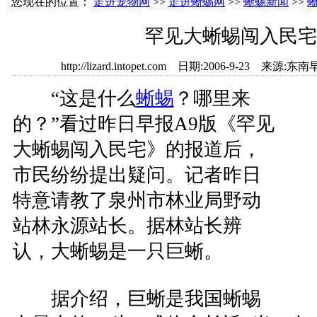
您现在的位置：
走进宠物网
>>
走进蜥蜴网
>>
蜥蜴新闻
>>
罕见大蜥蜴闯入民宅
http://lizard.intopet.com 日期:2006-9-23 
“这是什么
蜥蜴
？哪里来
的？”看过昨日早报A9版《罕见
大蜥蜴闯入民宅》的报道后，
市民纷纷提出疑问。记者昨日
特意请教了泉州市林业局野动
站林永源站长。据林站长辨
认，大蜥蜴是一只巨蜥。
据介绍，巨蜥是我国蜥蜴