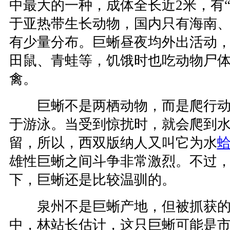
中最大的一种，成体全长近2米，有
于亚热带生长动物，国内只有海南
有少量分布。巨蜥昼夜均外出活动
田鼠、青蛙等，饥饿时也吃动物尸
禽。
巨蜥不是两栖动物，而是爬行动
于游泳。当受到惊扰时，就会爬到
留，所以，西双版纳人又叫它为水
雄性巨蜥之间斗争非常激烈。不过
下，巨蜥还是比较温驯的。
泉州不是巨蜥产地，但被抓获的
中，林站长估计，这只巨蜥可能是