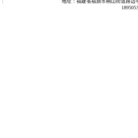
地址：福建省福鼎市桐山街道路边亭三巷37
189505