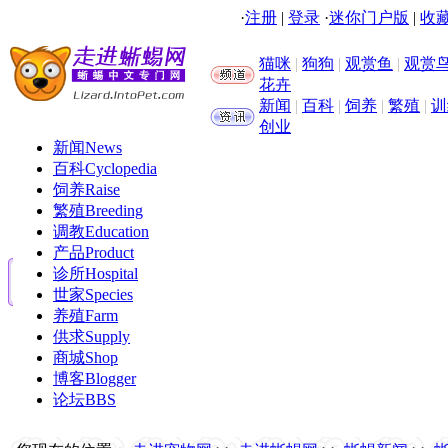
·
注册
|
登录
·
迷你门户版
|
收藏
猫咪
|
狗狗
|
观赏鱼
|
观赏
花卉
新闻
|
百科
|
饲养
|
繁殖
|
训
创业
新闻
News
百科
Cyclopedia
饲养
Raise
繁殖
Breeding
调教
Education
产品
Product
诊所
Hospital
世家
Species
养殖
Farm
供求
Supply
商城
Shop
博客
Blogger
论坛
BBS