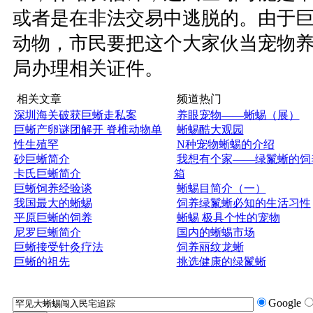
或者是在非法交易中逃脱的。由于
动物，市民要把这个大家伙当宠物
局办理相关证件。
相关文章
频道热门
深圳海关破获巨蜥走私案
养眼宠物——蜥蜴（展）
巨蜥产卵谜团解开 脊椎动物单
蜥蜴酷大观园
性生殖罕
N种宠物蜥蜴的介绍
砂巨蜥简介
我想有个家——绿鬣蜥的饲
卡氏巨蜥简介
箱
巨蜥饲养经验谈
蜥蜴目简介（一）
我国最大的蜥蜴
饲养绿鬣蜥必知的生活习性
平原巨蜥的饲养
蜥蜴 极具个性的宠物
尼罗巨蜥简介
国内的蜥蜴市场
巨蜥接受针灸疗法
饲养丽纹龙蜥
巨蜥的祖先
挑选健康的绿鬣蜥
Google