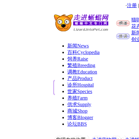
·
注册
猫
花
新
创
新闻
News
百科
Cyclopedia
饲养
Raise
繁殖
Breeding
调教
Education
产品
Product
诊所
Hospital
世家
Species
养殖
Farm
供求
Supply
商城
Shop
博客
Blogger
论坛
BBS