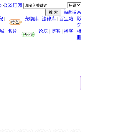
o
·
RSS订阅
高级搜索
宠
|
宠物库
|
法律库
|
百宝箱
|
影
院
城
|
名片
论坛
|
博客
|
播客
|
相
册