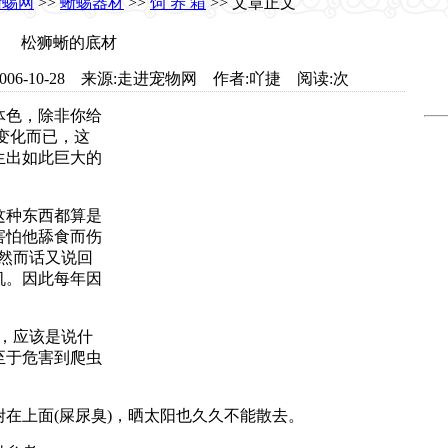
蜥蜴网
>>
蜥蜴器材
>>
饲 养 箱
>> 文章正文
松狮蜥的底材
com 日期:2006-10-28 来源:走进宠物网 作者:吖捷 阅读:
次
色，除非你给
变化而已，这
生出如此巨大的
种东西都算是
害怕他舔食而伤
然而话又说回
机。因此每年因
，应该是说什
至于危害到爬虫
上面(屎尿臭)，晒太阳也久久不能散去。