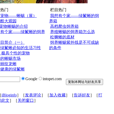
热门
栏目热门
眼宠物——蜥蜴（展）
我想有个家——绿鬣蜥的饲
蜴酷大观园
养箱
宠物蜥蜴的介绍
高档爬虫饲养箱
想有个家——绿鬣蜥的饲养
养殖蜥蜴的饲养箱怎么选
松狮蜥的底材
蜴目简介（一）
饲养蜥蜴紫外线是不可或缺
养绿鬣蜥必知的生活习性
的条件
 极具个性的宠物
内的蜥蜴市场
养丽纹龙蜥
选健康的绿鬣蜥
Google
intopet.com
［
iBloginfo
］［
发表评论
］［
加入收藏
］［
告诉好友
］［
打
印此文
］［
关闭窗口
］