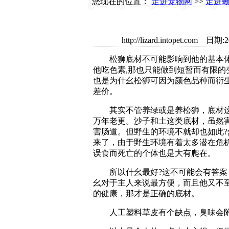
您现在的位置：
走进宠物网
>>
走进
http://lizard.intopet.
松狮底材不可能影响到他的基本体
他吃色素,那也只能做到短暂而有限的
也是为什幺松狮可因为颜色品种而衍
差价。
其实不管养绿或是养松狮，底材这
万年老更。沙子和土这类底材，虽然
害肠道。但野生的环境不就却也如此?
来了，由于野生环境有着太多潜在危
误食而死亡的个体也是大有爬在。
所以什幺最好?这不可能会有答案
幺对于主人来说最方便，而且他又不
的健康，那才是正确的底材。
人工塑料草皮有个缺点，臭味会附在