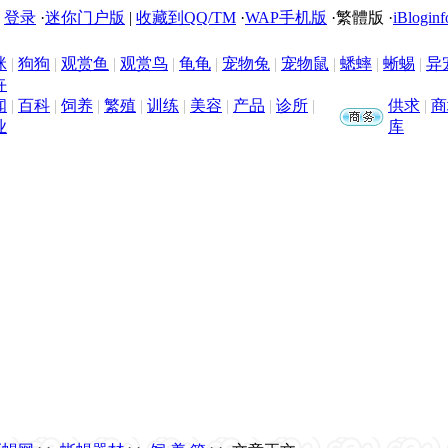
|
登录
·
迷你门户版
|
收藏到QQ/TM
·
WAP手机版
·
繁體版
·
iBloginf
咪
|
狗狗
|
观赏鱼
|
观赏鸟
|
龟龟
|
宠物兔
|
宠物鼠
|
蟋蟀
|
蜥蜴
|
异
卉
闻
|
百科
|
饲养
|
繁殖
|
训练
|
美容
|
产品
|
诊所
|
供求
|
商
业
库