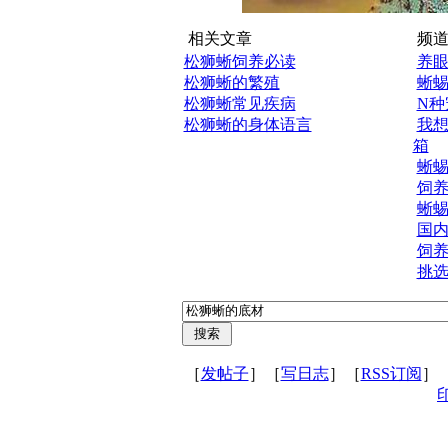
相关文章
频道
松狮蜥饲养必读
养
松狮蜥的繁殖
蜥
松狮蜥常见疾病
N种
松狮蜥的身体语言
我
箱
蜥
饲
蜥蜴
国
饲
挑
［
发帖子
］［
写日志
］［
RSS订阅
］