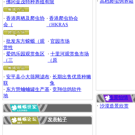
·
高档爬虫饲养箱
·
佛冈金茂特种养殖有限
·
香港两栖及爬虫协
·
香港爬虫协会
会（
（HKRAS
·
批发东方蝾螈（观
·
官园市场
赏性
·
爱鸽乐园观赏鱼区
·
十里河观赏鱼市场
（三
（原
·
安平县小大筛网滤布
·
长期出售优质种獭
联
兔
·
东方慧蛐蛐罐生产基
·
竞翔信鸽软件
地
造景怡情
·
沙漠造景欣赏
发表帖子