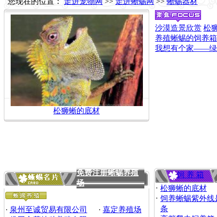
您现在的位置：
走进宠物网
>>
走进蜥蜴网
>>
蜥蜴器材
沙漠造景欣赏
松
养殖蜥蜴的饲养箱
我想有个家——绿
国外蜥蜴饲养箱造景
免费注册蜥蜴养殖
饲 养 箱
场
·
松狮蜥的底材
·
饲养蜥蜴紫外线
条
·
泉州至诚贸易有限公司
·
嘉定养殖场