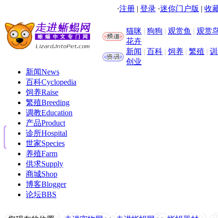
·
注册
|
登录
·
迷你门户版
|
收藏
猫咪
|
狗狗
|
观赏鱼
|
观赏
花卉
新闻
|
百科
|
饲养
|
繁殖
|
训
创业
新闻
News
百科
Cyclopedia
饲养
Raise
繁殖
Breeding
调教
Education
产品
Product
诊所
Hospital
世家
Species
养殖
Farm
供求
Supply
商城
Shop
博客
Blogger
论坛
BBS