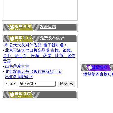
发表日志
免费发布供求
·
种公犬大头对外借配 看了就知道！
·
北京玉涵犬舍出售高品质 古牧、银狐、
金毛、哈士奇、松狮、萨摩、比熊、迷你
贵宾
·
出售萨摩宝宝
蜥蜴饲粮
·
北京双赢犬舍出售阿拉斯加宝宝
·
蜥蜴喂养食物功
·
出售萨摩耶幼犬